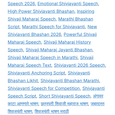
Speech 2026
,
Emotional Shivjayanti Speech
,
High Power Shivjayanti Bhashan
,
Inspiring
Shivaji Maharaj Speech
,
Marathi Bhashan
Script
,
Marathi Speech for Shivjayanti
,
New
Shivjayanti Bhashan 2026
,
Powerful Shivaji
Maharaj Speech
,
Shivaji Maharaj History
Speech
,
Shivaji Maharaj Jayanti Bhashan
,
Shivaji Maharaj Speech in Marathi
,
Shivaji
Maharaj Speech Text
,
Shivjayanti 2026 Speech
,
Shivjayanti Anchoring Script
,
Shivjayanti
Bhashan Likhit
,
Shivjayanti Bhashan Marathi
,
Shivjayanti Speech for Competition
,
Shivjayanti
Speech Script
,
Short Shivjayanti Speech
,
अंगावर
काटा आणणारे भाषण
,
छत्रपती शिवाजी महाराज भाषण
,
जबरदस्त
शिवजयंती भाषण
,
शिवजयंती भाषण मराठी