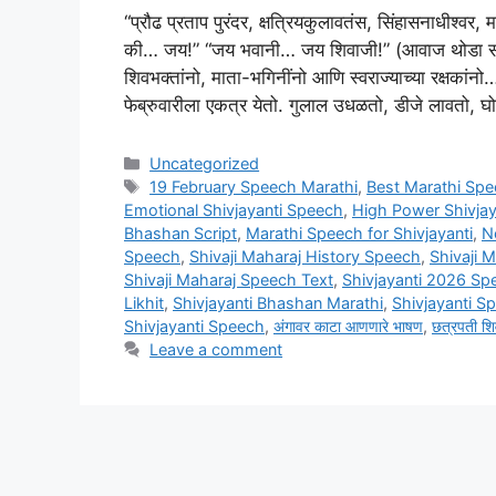
“प्रौढ प्रताप पुरंदर, क्षत्रियकुलावतंस, सिंहासनाधीश्व
की… जय!” “जय भवानी… जय शिवाजी!” (आवाज थोडा संयम
शिवभक्तांनो, माता-भगिनींनो आणि स्वराज्याच्या रक्षकां
फेब्रुवारीला एकत्र येतो. गुलाल उधळतो, डीजे लावतो,
Categories
Uncategorized
Tags
19 February Speech Marathi
,
Best Marathi Spe
Emotional Shivjayanti Speech
,
High Power Shivja
Bhashan Script
,
Marathi Speech for Shivjayanti
,
N
Speech
,
Shivaji Maharaj History Speech
,
Shivaji 
Shivaji Maharaj Speech Text
,
Shivjayanti 2026 Sp
Likhit
,
Shivjayanti Bhashan Marathi
,
Shivjayanti S
Shivjayanti Speech
,
अंगावर काटा आणणारे भाषण
,
छत्रपती श
Leave a comment