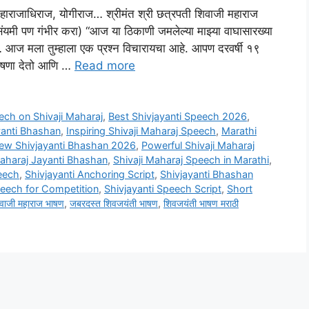
र, महाराजाधिराज, योगीराज… श्रीमंत श्री छत्रपती शिवाजी महाराज
ी पण गंभीर करा) “आज या ठिकाणी जमलेल्या माझ्या वाघासारख्या
नो… आज मला तुम्हाला एक प्रश्न विचारायचा आहे. आपण दरवर्षी १९
 घोषणा देतो आणि …
Read more
ech on Shivaji Maharaj
,
Best Shivjayanti Speech 2026
,
yanti Bhashan
,
Inspiring Shivaji Maharaj Speech
,
Marathi
ew Shivjayanti Bhashan 2026
,
Powerful Shivaji Maharaj
Maharaj Jayanti Bhashan
,
Shivaji Maharaj Speech in Marathi
,
eech
,
Shivjayanti Anchoring Script
,
Shivjayanti Bhashan
peech for Competition
,
Shivjayanti Speech Script
,
Short
िवाजी महाराज भाषण
,
जबरदस्त शिवजयंती भाषण
,
शिवजयंती भाषण मराठी