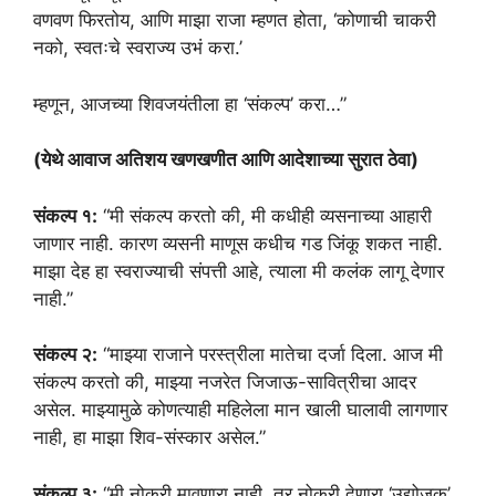
वणवण फिरतोय, आणि माझा राजा म्हणत होता, ‘कोणाची चाकरी
नको, स्वतःचे स्वराज्य उभं करा.’
म्हणून, आजच्या शिवजयंतीला हा ‘संकल्प’ करा…”
(येथे आवाज अतिशय खणखणीत आणि आदेशाच्या सुरात ठेवा)
संकल्प १:
“मी संकल्प करतो की, मी कधीही व्यसनाच्या आहारी
जाणार नाही. कारण व्यसनी माणूस कधीच गड जिंकू शकत नाही.
माझा देह हा स्वराज्याची संपत्ती आहे, त्याला मी कलंक लागू देणार
नाही.”
संकल्प २:
“माझ्या राजाने परस्त्रीला मातेचा दर्जा दिला. आज मी
संकल्प करतो की, माझ्या नजरेत जिजाऊ-सावित्रीचा आदर
असेल. माझ्यामुळे कोणत्याही महिलेला मान खाली घालावी लागणार
नाही, हा माझा शिव-संस्कार असेल.”
संकल्प ३:
“मी नोकरी मावणारा नाही, तर नोकरी देणारा ‘उद्योजक’