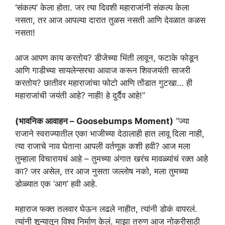
‘संकल्प’ केला होता. जर त्या दिवशी महाराजांनी संकल्प केला
नसता, तर आज आपल्या दारात तुळस नसती आणि देवळात कळस
नसता!
आज आपण काय करतोय? डीजेच्या भिंती लावून, फटाके फोडून
आणि गाडीच्या सायलेन्सरचा आवाज करून शिवजयंती साजरी
करतोय? छातीवर महाराजांचा फोटो आणि तोंडात गुटखा… ही
महाराजांची जयंती आहे? नाही! हे दुर्दैव आहे!”
(भावनिक आवाहन – Goosebumps Moment)
“ज्या
राजाने स्वराज्यातील एका भाजीच्या देठालाही हात लावू दिला नाही,
त्या राजाचे नाव घेताना आपली वर्तणूक कशी हवी? आज मला
तुम्हाला विचारायचं आहे – तुमच्या अंगात खरंच मावळ्यांचं रक्त आहे
का? जर असेल, तर आज नुसता जल्लोष नको, मला तुमच्या
डोळ्यात एक ‘आग’ हवी आहे.
महाराज फक्त तलवार घेऊन लढले नाहीत, त्यांनी डोकं वापरलं.
त्यांनी शून्यातून विश्व निर्माण केलं. माझा तरुण आज नोकरीसाठी