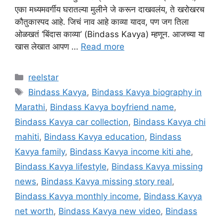
एका मध्यमवर्गीय घरातल्या मुलीने जे करून दाखवलंय, ते खरोखरच
कौतुकास्पद आहे. जिचं नाव आहे काव्या यादव, पण जग तिला
ओळखतं ‘बिंदास काव्या’ (Bindass Kavya) म्हणून. आजच्या या
खास लेखात आपण …
Read more
Categories
reelstar
Tags
Bindass Kavya
,
Bindass Kavya biography in
Marathi
,
Bindass Kavya boyfriend name
,
Bindass Kavya car collection
,
Bindass Kavya chi
mahiti
,
Bindass Kavya education
,
Bindass
Kavya family
,
Bindass Kavya income kiti ahe
,
Bindass Kavya lifestyle
,
Bindass Kavya missing
news
,
Bindass Kavya missing story real
,
Bindass Kavya monthly income
,
Bindass Kavya
net worth
,
Bindass Kavya new video
,
Bindass