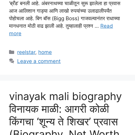
‘ब्रँड’ बनली आहे. अंबरनाथच्या चाळीतून सुरू झालेला हा प्रवास
आज आलिशान गाड्या आणि लाखो रुपयांच्या उलाढालीपर्यंत
पोहोचला आहे. बिग बॉस (Bigg Boss) गाजवल्यानंतर राधाच्या
मानधनात मोठी वाढ झाली आहे. तुम्हालाही प्रश्न …
Read
more
Categories
reelstar
,
home
Leave a comment
vinayak mali biography
विनायक माळी: आगरी कोळी
किंगचा ‘शून्य ते शिखर’ प्रवास
(Biography, Net Worth