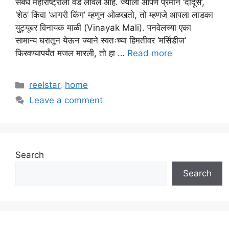
सबंध महाराष्ट्राला वेड लावलं आहे. ज्याला आपण प्रेमाने ‘दादूस’,
‘शेठ’ किंवा ‘आगरी किंग’ म्हणून ओळखतो, तो म्हणजे आपला लाडका
युट्यूबर विनायक माळी (Vinayak Mali). पनवेलच्या एका
सामान्य घरातून येऊन ज्याने स्वतःच्या हिमतीवर ‘मर्सिडीज’
फिरवण्यापर्यंत मजल मारली, तो हा …
Read more
Categories
reelstar
,
home
Leave a comment
Search
Search